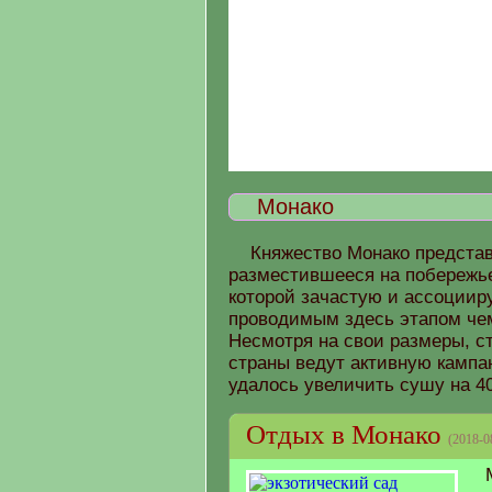
Монако
Княжество Монако представ
разместившееся на побережье
которой зачастую и ассоцииру
проводимым здесь этапом чем
Несмотря на свои размеры, ст
страны ведут активную кампа
удалось увеличить сушу на 40
Отдых в Монако
(2018-0