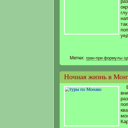
раз
окр
глу
на
так
по
уед
Метки:
гран-при формулы о
Ночная жизнь в Мон
вни
ра
поп
кв
мо
Ка