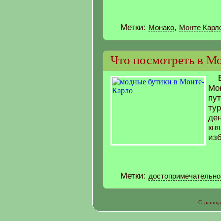
Метки:
,
Монако
Монте Карл
Что посмотреть в М
Мон
пут
ту
ден
кня
изб
Метки:
достопримечательно
Страница 