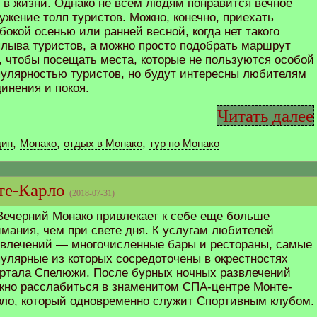
 в жизни. Однако не всем людям понравится вечное
ужение толп туристов. Можно, конечно, приехать
бокой осенью или ранней весной, когда нет такого
плыва туристов, а можно просто подобрать маршрут
, чтобы посещать места, которые не пользуются особой
пулярностью туристов, но будут интересны любителям
инения и покоя.
Читать далее
,
,
,
дин
Монако
отдых в Монако
тур по Монако
те-Карло
(2018-07-31)
Вечерний Монако привлекает к себе еще больше
мания, чем при свете дня. К услугам любителей
звлечений — многочисленные бары и рестораны, самые
улярные из которых сосредоточены в окрестностях
артала Спелюжи. После бурных ночных развлечений
жно расслабиться в знаменитом СПА-центре Монте-
рло, который одновременно служит Спортивным клубом.