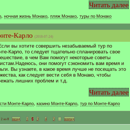
Читать далее
,
,
,
о
ночная жизнь Монако
пляж Монако
туры по Монако
онте-Карло
(2018-07-24)
Если вы хотите совершить незабываемый тур по
те-Карло, то следует тщательно спланировать свое
ешествие, в чем Вам помогут некоторые советы
ристам.Надеюсь, они помогут сэкономить вам время и
ьги. Вы узнаете, в какое время лучше не посещать это
жества, как следует вести себя в Монако, чтобы
ежать лишних проблем и т.д.
Читать далее
,
,
сти Монте-Карло
казино Монте-Карло
тур по Монте-Карло
назад
1
3
4
5
вперед
2 из 8
2
...