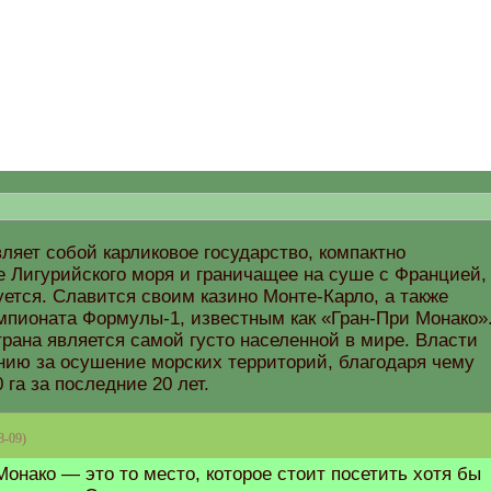
ляет собой карликовое государство, компактно
 Лигурийского моря и граничащее на суше с Францией,
ется. Славится своим казино Монте-Карло, а также
пионата Формулы-1, известным как «Гран-При Монако»
рана является самой густо населенной в мире. Власти
нию за осушение морских территорий, благодаря чему
 га за последние 20 лет.
8-09)
Монако — это то место, которое стоит посетить хотя бы