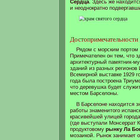
Сердца
. Здесь же находитс
и неоднократно подвергавш
Достопримечательности
Рядом с морским портом 
Примечателен он тем, что з
архитектурный памятник-му
зданий из разных регионов
Всемирной выставке 1929 го
года была построена Триум
что деревушка будет служи
местом Барселоны.
В Барселоне находится 
работы знаменитого испанск
красивейшей улицей города
(где выступали Монсеррат К
продуктовому
рынку Ла Бо
мозаикой. Рынок занимает 