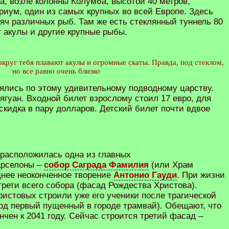
а, возле колонны Колумба, высотой 40 метров,
риум, один из самых крупных во всей Европе. Здесь
яч различных рыб. Там же есть стеклянный туннель 80
т акулы и другие крупные рыбы.
круг тебя плавают акулы и огромные скаты. Правда, под стеклом,
но все равно очень близко
ялись по этому удивительному подводному царству.
ягуан. Входной билет взрослому стоил 17 евро, для
скидка в пару долларов. Детский билет почти вдвое
 расположилась одна из главных
арселоны –
собор Саграда Фамилия
(или Храм
днее неоконченное творение
Антонио Гауди
. При жизни
трети всего собора (фасад Рождества Христова).
ристовых строили уже его ученики после трагической
под первый пущенный в городе трамвай). Обещают, что
нчен к 2041 году. Сейчас строится третий фасад –