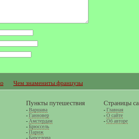
о
Чем знамениты французы
Пункты путешествия
Страницы са
-
Варшава
-
Главная
-
Ганновер
-
О сайте
-
Амстердам
-
Об авторе
-
Брюссель
-
Париж
-
Барселона