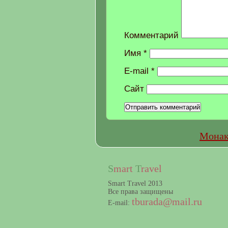
Комментарий
Имя
*
E-mail
*
Сайт
Монак
S
mart
T
ravel
Smart Travel 2013
Все права защищены
tburada@mail.ru
E-mail: