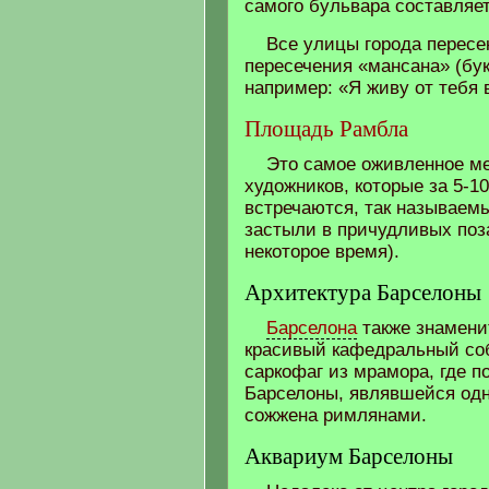
самого бульвара составляет
Все улицы города пересе
пересечения «мансана» (бук
например: «Я живу от тебя 
Площадь Рамбла
Это самое оживленное ме
художников, которые за 5-1
встречаются, так называем
застыли в причудливых поза
некоторое время).
Архитектура Барселоны
Барселона
также знамени
красивый кафедральный соб
саркофаг из мрамора, где п
Барселоны, являвшейся одно
сожжена римлянами.
Аквариум Барселоны