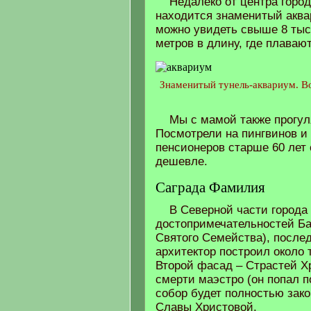
Недалеко от центра город
находится знаменитый аква
можно увидеть свыше 8 тыс
метров в длину, где плаваю
Знаменитый тунель-аквариум. Во
Мы с мамой также прогул
Посмотрели на пингвинов и 
пенсионеров старше 60 лет 
дешевле.
Саграда Фамилия
В Северной части города
достопримечательностей Б
Святого Семейства), после
архитектор построил около 
Второй фасад – Страстей Х
смерти маэстро (он попал 
собор будет полностью зако
Славы Христовой.