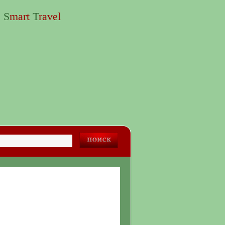
S
mart
T
ravel