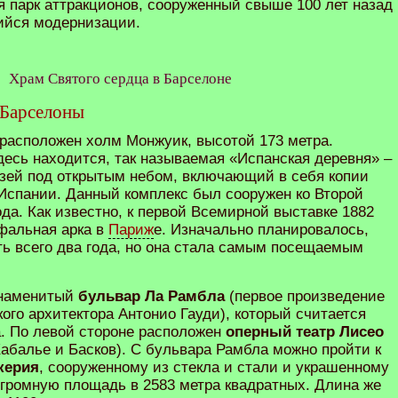
я парк аттракционов, сооруженный свыше 100 лет назад
ийся модернизации.
Храм Святого сердца в Барселоне
 Барселоны
расположен холм Монжуик, высотой 173 метра.
десь находится, так называемая «Испанская деревня» –
зей под открытым небом, включающий в себя копии
 Испании. Данный комплекс был сооружен ко Второй
да. Как известно, к первой Всемирной выставке 1882
фальная арка в
Париж
е. Изначально планировалось,
ть всего два года, но она стала самым посещаемым
знаменитый
бульвар Ла Рамбла
(первое произведение
ого архитектора Антонио Гауди), который считается
. По левой стороне расположен
оперный театр Лисео
абалье и Басков). С бульвара Рамбла можно пройти к
керия
, сооруженному из стекла и стали и украшенному
огромную площадь в 2583 метра квадратных. Длина же