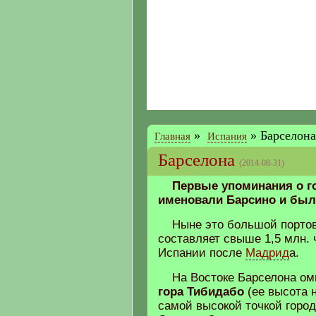
»
»
Барселона
Главная
Испания
Барселона
(2014-08-31)
Первые упоминания о гор
именовали Барсино и был
Ныне это большой портов
составляет свыше 1,5 млн. 
Испании после
Мадрид
а.
На Востоке Барселона о
гора Тибидабо
(ее высота н
самой высокой точкой горо