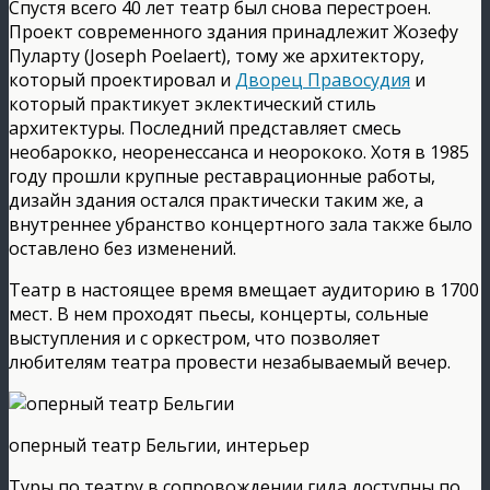
Спустя всего 40 лет театр был снова перестроен.
Проект современного здания принадлежит Жозефу
Пуларту (Joseph Poelaert), тому же архитектору,
который проектировал и
Дворец Правосудия
и
который практикует эклектический стиль
архитектуры. Последний представляет смесь
необарокко, неоренессанса и неорококо. Хотя в 1985
году прошли крупные реставрационные работы,
дизайн здания остался практически таким же, а
внутреннее убранство концертного зала также было
оставлено без изменений.
Театр в настоящее время вмещает аудиторию в 1700
мест. В нем проходят пьесы, концерты, сольные
выступления и с оркестром, что позволяет
любителям театра провести незабываемый вечер.
оперный театр Бельгии, интерьер
Туры по театру в сопровождении гида доступны по