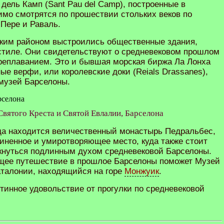
у дель Камп (Sant Pau del Camp), построенные в
имо смотрятся по прошествии стольких веков по
 Пере и Раваль.
ским районом выстроились общественные здания,
стиле. Они свидетельствуют о средневековом прошлом
реплаванием. Это и бывшая морская биржа Ла Лонха
ьные верфи, или королевские доки (Reials Drassanes),
узей Барселоны.
вятого Креста и Святой Евлалии, Барселона
ода находится величественный монастырь Педральбес,
ненное и умиротворяющее место, куда также стоит
икнуться подлинным духом средневековой Барселоны.
ящее путешествие в прошлое Барселоны поможет Музей
аталонии, находящийся на горе
Монжуик
.
тинное удовольствие от прогулки по средневековой