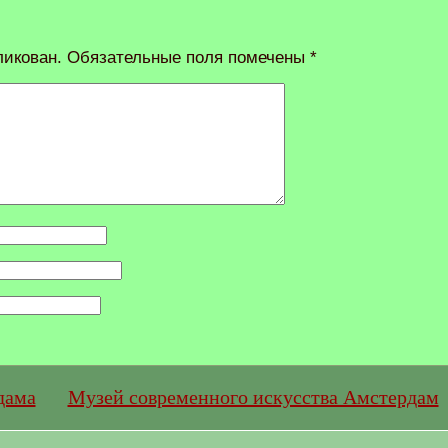
ликован.
Обязательные поля помечены
*
дама
Музей современного искусства Амстердам