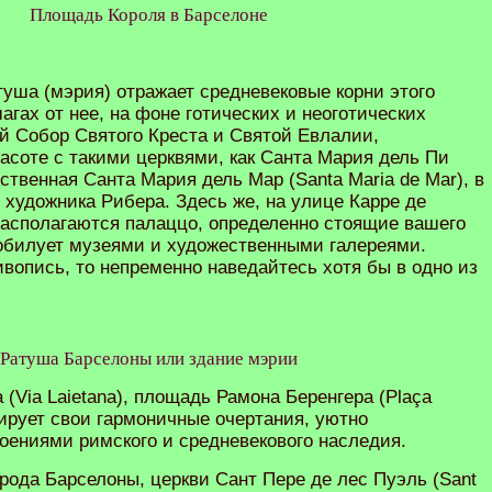
Площадь Короля в Барселоне
уша (мэрия) отражает средневековые корни этого
агах от нее, на фоне готических и неоготических
й Собор Святого Креста и Святой Евлалии,
асоте с такими церквями, как Санта Мария дель Пи
чественная Санта Мария дель Мар (Santa Maria de Mar), в
 художника Рибера. Здесь же, на улице Карре де
 располагаются палаццо, определенно стоящие вашего
зобилует музеями и художественными галереями.
вопись, то непременно наведайтесь хотя бы в одно из
Ратуша Барселоны или здание мэрии
 (Via Laietana), площадь Рамона Беренгера (Plaça
ирует свои гармоничные очертания, уютно
ениями римского и средневекового наследия.
рода Барселоны, церкви Сант Пере де лес Пуэль (Sant