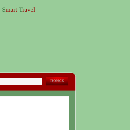
S
mart
T
ravel