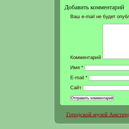
Добавить комментарий
Ваш e-mail не будет опуб
Комментарий
Имя
*
E-mail
*
Сайт
Городской музей Амстер