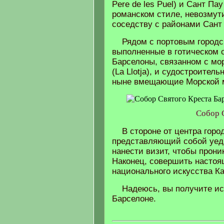
Pere de les Puel) и Сант Па
романском стиле, невозмут
соседству с районами Сант
Рядом с портовым город
выполненные в готическом 
Барселоны, связанном с мо
(La Llotja), и судостроител
ныне вмещающие Морской м
Собор С
В стороне от центра гор
представляющий собой уеди
нанести визит, чтобы прон
Наконец, совершить насто
национального искусства К
Надеюсь, вы получите ис
Барселоне.