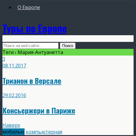
О Европе
Туры по Европе
Теги › Мария-Антуанетта
3
08.11.2017
Трианон в Версале
29.02.2016
Консьержери в Париже
Наверх
мобильн.
компьютерная