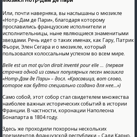
Или, почти наверняка, вы наслышаны о мюзикле
«Нотр-Дам де Пари», благодаря которому
прославились французские исполнители и
исполнительницы, ныне являющиеся знаменитыми
звездами. Речь идет о таких именах, как Гару, Патрик
Фьори, Элен Сегара и о мюзикле, который
пользовался колоссальным успехом во всем мире.
Belle est un mot qu’on dirait inventé pour elle
…
(первая
строчка одной из самых популярных песен мюзикла
«Нотр-Дам де Пари» – досл. «Красавица, вот слово,
которое как будто специально создано для нее…»)
Само собой, этот собор стал свидетелем множества
наиболее важных исторических событий в истории
Франции. В частности, коронации Наполеона
Бонапарта в 1804 году.
Здесь же проходили похороны нескольких
президентов французской республики – Сади Карно,