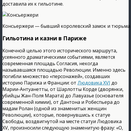
доставила их к гильотине.
Консьержери — бывший королевский замок и тюрьма
Гильотина и казни в Париже
Конечной целью этого исторического маршрута,
усеянного драматическими событиями, является
современная площадь Согласия, некогда
называвшаяся площадью Революции. Именно здесь
погибли множество «персонажей», создавших
историю Парижа и Франции: от
Людовика XVI
до
Марии-Антуанетты, от Шарлотты Корде (дворянки,
убийцы Жан-Поля Марата) до Лавуазье (основателя
современной химии), от Дантона и Робеспьера до
мадам Ролан (одной из знаменитых женщин
Революции), которые, повернувшись к статуе
Свободы, воздвигнутой на месте статуи Людовика
XV, произносили следующую знаменитую фразу: «О,