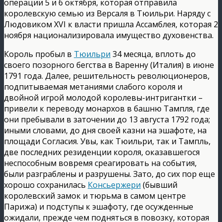
операции 5 и 6 октября, которая отправила
королевскую семью из Версаля в Тюильри. Наряду с
Людовиком XVI к власти пришла Ассамблея, которая 2
ноября национализировала имущество духовенства.
Король пробыл в
Тюильри
34 месяца, вплоть до
своего позорного бегства в Варенну (Италия) в июне
1791 года. Далее, решительность революционеров,
подпитываемая метаниями слабого короля и
двойной игрой молодой королевы-интригантки –
привели к переводу монархов в башню Тампля, где
они пребывали в заточении до 13 августа 1792 года;
иными словами, до дня своей казни на эшафоте, на
площади Согласия. Увы, как Тюильри, так и Тампль,
две последних резиденции короля, оказавшегося
неспособным вовремя среагировать на события,
были разграблены и разрушены. Зато, до сих пор еще
хорошо сохранилась
Консьержери
(бывший
королевский замок и тюрьма в самом центре
Парижа) и подступы к эшафоту, где осужденные
ожидали, прежде чем подняться в повозку, которая