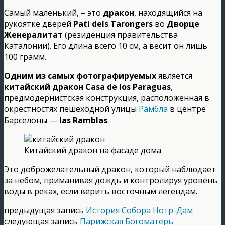
Самый маленький, – это
дракон
, находящийся на
рукоятке дверей
Pati dels Tarongers
во
Дворце
Женералитат
(резиденция правительства
Каталонии). Его длина всего 10 см, а весит он лишь
100 грамм.
Одним из самых фотографируемых
является
китайский дракон Casa de los Paraguas
,
предмодернистская конструкция, расположенная в
окрестностях пешеходной улицы
Рамбла
в центре
Барселоны —
las Ramblas
.
Китайский дракон на фасаде дома
Это доброжелательный дракон, который наблюдает
за небом, приманивая дождь и контролируя уровень
воды в реках, если верить восточным легендам.
предыдущая запись
История Собора Нотр-Дам
следующая запись
Парижская Богоматерь