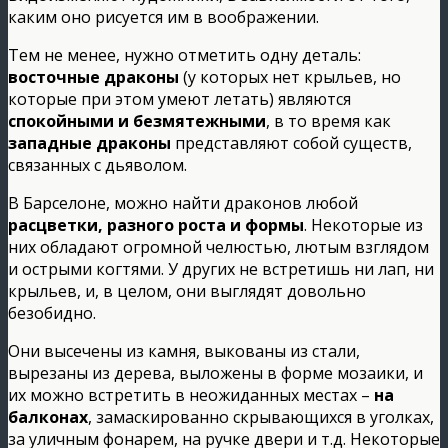
каким оно рисуется им в воображении.
Тем не менее, нужно отметить одну деталь:
восточные драконы
(у которых нет крыльев, но
которые при этом умеют летать) являются
спокойными и безмятежными
, в то время как
западные драконы
представляют собой существ,
связанных с дьяволом.
В Барселоне, можно найти драконов любой
расцветки, разного роста и формы
. Некоторые из
них обладают огромной челюстью, лютым взглядом
и острыми когтями. У других не встретишь ни лап, ни
крыльев, и, в целом, они выглядят довольно
безобидно.
Они высечены из камня, выкованы из стали,
вырезаны из дерева, выложены в форме мозаики, и
их можно встретить в неожиданных местах –
на
балконах
, замаскированно скрывающихся в уголках,
за уличным фонарем, на ручке двери и т.д. Некоторые