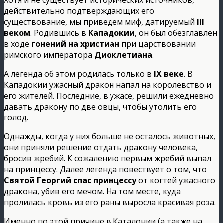
Хотя и не существует исторических источников,
действительно подтверждающих его
существование, мы приведем миф, датируемый
III
веком
. Родившись в
Кападокии
, он был обезглавлен
в ходе
гонений на христиан
при царствовании
римского императора
Диоклетиана
.
А легенда об этом родилась только в
IX веке
. В
Кападокии ужасный дракон напал на королевство и
его жителей. Последние, в ужасе, решили ежедневно
давать дракону по две овцы, чтобы утолить его
голод.
Однажды, когда у них больше не осталось животных,
они приняли решение отдать дракону человека,
бросив жребий. К сожалению первым жребий выпал
на принцессу. Далее легенда повествует о том, что
Святой Георгий спас принцессу
от когтей ужасного
дракона, убив его мечом. На том месте, куда
пролилась кровь из его раны выросла красивая роза.
Именно по этой причине в Каталонии (а также на