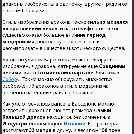
драконы изображены в одиночку, другие – рядом со
Святым Георгием.
Стиль изображения дракона также
сильно менялся
на протяжении веков
, и на это мифологическое
существо оказал большое влияние
период
модернизма
, поскольку тогда его стали
рассматривать в качестве экзотического существа.
Бродя по улицам Барселоны, можно обнаружить
изображения дракона, датируемые еще
Средними
веками
, как в
Готическом квартале
, близком к
Собору
. Также можно обнаружить множество
изображений драконов в стиле модернизма,
особенно на зданиях района Эшампле.
Как уже отмечалось ранее, в Барселоне можно
встретить драконов любого размера.
Самый
большой дракон
находится, без сомнения, в
Индустриальном парке
Испании
. Его размеры
достигают
32 метра
в длину, и весит он
150 тонн
.